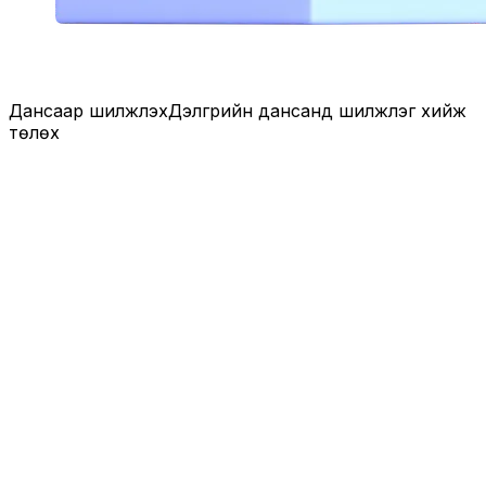
Дансаар шилжүүлэх
Дэлгүүрийн дансанд шилжүүлэг хийж
төлөх