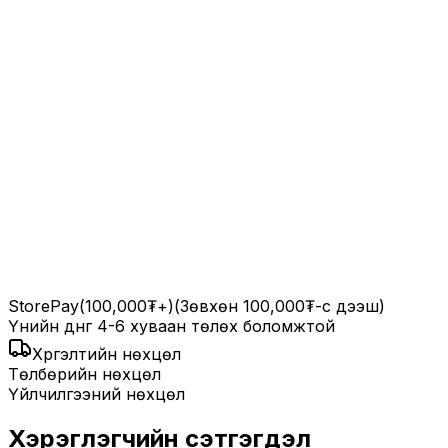
StorePay
(100,000₮+)
(Зөвхөн 100,000₮-с дээш)
Үнийн дүнг 4-6 хуваан төлөх боломжтой
Хүргэлтийн нөхцөл
Төлбөрийн нөхцөл
Үйлчилгээний нөхцөл
Хэрэглэгчийн сэтгэгдэл