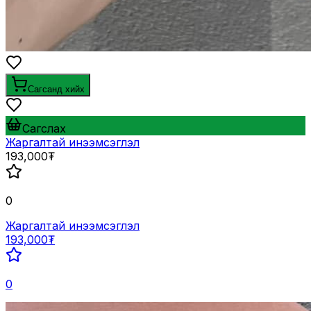
Сагсанд хийх
Сагслах
Жаргалтай инээмсэглэл
193,000₮
0
Жаргалтай инээмсэглэл
193,000₮
0