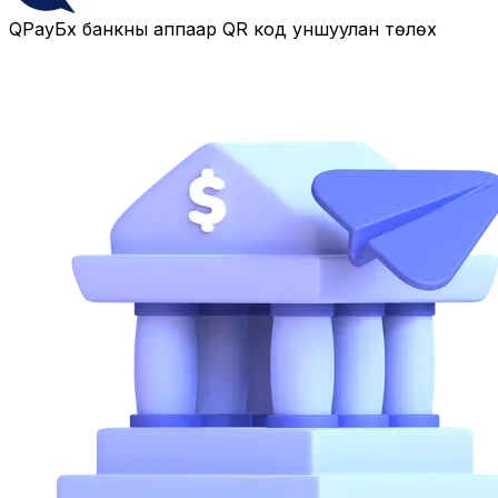
QPay
Бүх банкны аппаар QR код уншуулан төлөх