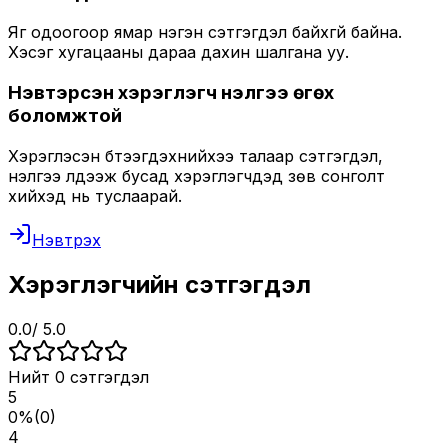
Яг одоогоор ямар нэгэн сэтгэгдэл байхгүй байна.
Хэсэг хугацааны дараа дахин шалгана уу.
Нэвтэрсэн хэрэглэгч үнэлгээ өгөх
боломжтой
Хэрэглэсэн бүтээгдэхүүнийхээ талаар сэтгэгдэл,
үнэлгээ үлдээж бусад хэрэглэгчдэд зөв сонголт
хийхэд нь туслаарай.
Нэвтрэх
Хэрэглэгчийн сэтгэгдэл
0.0
/ 5.0
Нийт
0
сэтгэгдэл
5
0
%
(
0
)
4