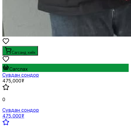
Сагсанд хийх
Сагслах
Сувдан сондор
475,000₮
0
Сувдан сондор
475,000₮