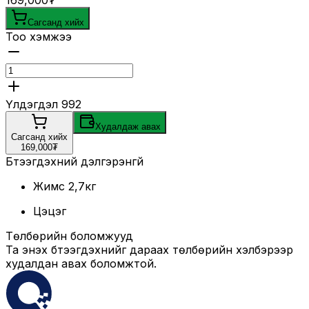
169,000₮
Сагсанд хийх
Тоо хэмжээ
Үлдэгдэл
992
Худалдаж авах
Сагсанд хийх
169,000₮
Бүтээгдэхүүний дэлгэрэнгүй
Жимс 2,7кг
Цэцэг
Төлбөрийн боломжууд
Та энэхүү бүтээгдэхүүнийг дараах төлбөрийн хэлбэрээр
худалдан авах боломжтой.