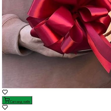
Сагсанд хийх