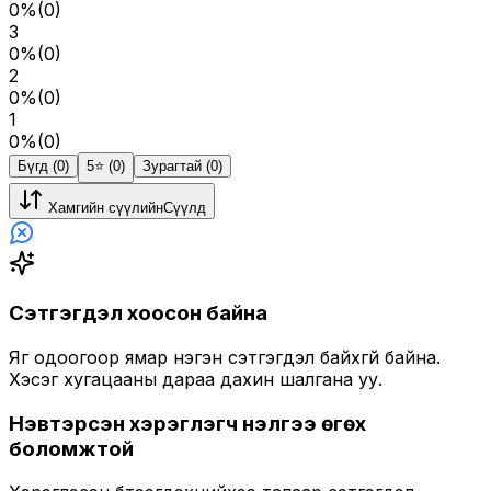
0
%
(
0
)
3
0
%
(
0
)
2
0
%
(
0
)
1
0
%
(
0
)
Бүгд (0)
5⭐️ (0)
Зурагтай (0)
Хамгийн сүүлийн
Сүүлд
Сэтгэгдэл хоосон байна
Яг одоогоор ямар нэгэн сэтгэгдэл байхгүй байна.
Хэсэг хугацааны дараа дахин шалгана уу.
Нэвтэрсэн хэрэглэгч үнэлгээ өгөх
боломжтой