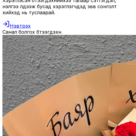
Хэрэглэсэн бүтээгдэхүүнийхээ талаар сэтгэгдэл,
үнэлгээ үлдээж бусад хэрэглэгчдэд зөв сонголт
хийхэд нь туслаарай.
Нэвтрэх
Санал болгох бүтээгдэхүүн