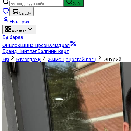
Хайх
Сагс
0₮
Нэвтрэх
Ангилал
Бүх бараа
Онцлох
Шинэ ирсэн
Хямдрал
Брэнд
Нийтлэл
Бэлгийн карт
Нүүр
Бүтээгдэхүүн
Жимс цэцэгтэй багц
Энхрий