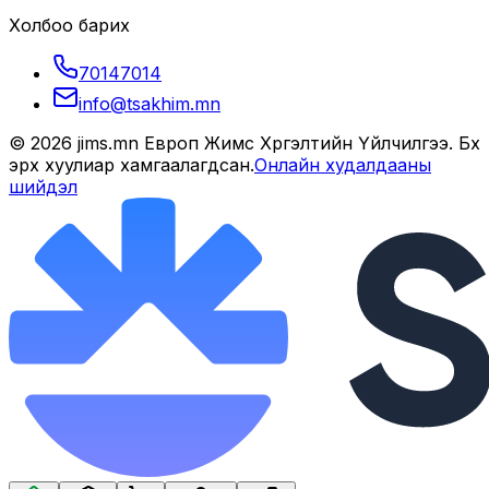
Холбоо барих
70147014
info@tsakhim.mn
©
2026
jims.mn Европ Жимс Хүргэлтийн Үйлчилгээ
. Бүх
эрх хуулиар хамгаалагдсан.
Онлайн худалдааны
шийдэл