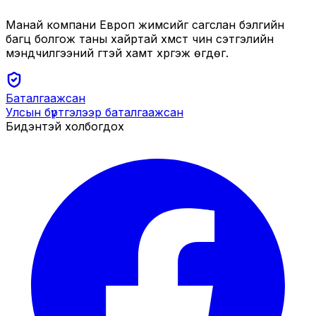
Манай компани Европ жимсийг сагслан бэлгийн
багц болгож таны хайртай хүмүүст чин сэтгэлийн
мэндчилгээний үгтэй хамт хүргэж өгдөг.
Баталгаажсан
Улсын бүртгэлээр баталгаажсан
Бидэнтэй холбогдох