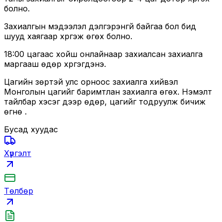
болно.
Захиалгын мэдээлэл дэлгэрэнгүй байгаа бол бид
шууд хаягаар хүргэж өгөх болно.
18:00 цагаас хойш онлайнаар захиалсан захиалга
маргааш өдөр хүргэгдэнэ.
Цагийн зөрүүтэй улс орноос захиалга хийвэл
Монголын цагийг баримтлан захиалга өгөх. Нэмэлт
тайлбар хэсэг дээр өдөр, цагийг тодруулж бичиж
өгнө үү.
Бусад хуудас
Хүргэлт
Төлбөр