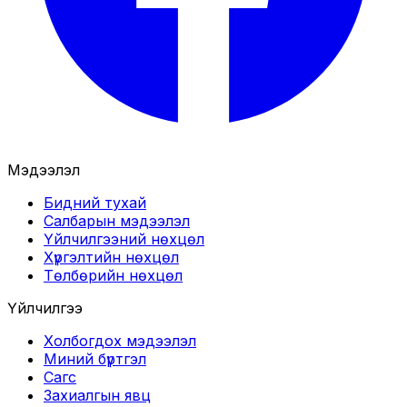
Мэдээлэл
Бидний тухай
Салбарын мэдээлэл
Үйлчилгээний нөхцөл
Хүргэлтийн нөхцөл
Төлбөрийн нөхцөл
Үйлчилгээ
Холбогдох мэдээлэл
Миний бүртгэл
Сагс
Захиалгын явц