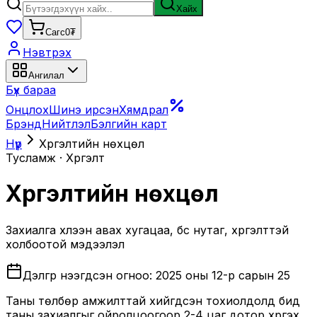
Хайх
Сагс
0₮
Нэвтрэх
Ангилал
Бүх бараа
Онцлох
Шинэ ирсэн
Хямдрал
Брэнд
Нийтлэл
Бэлгийн карт
Нүүр
Хүргэлтийн
нөхцөл
Тусламж · Хүргэлт
Хүргэлтийн
нөхцөл
Захиалга хүлээн авах хугацаа, бүс нутаг, хүргэлттэй
холбоотой мэдээлэл
Дэлгүүр нээгдсэн огноо:
2025 оны 12-р сарын 25
Таны төлбөр амжилттай хийгдсэн тохиолдолд бид
таны захиалгыг ойролцоогоор 2-4 цаг дотор хүргэх