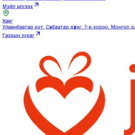
Мэйл илгээх
Хаяг
Улаанбаатар хот, Сүхбаатар дүүрэг, 1-р хороо, Монгол 
Газрын зураг