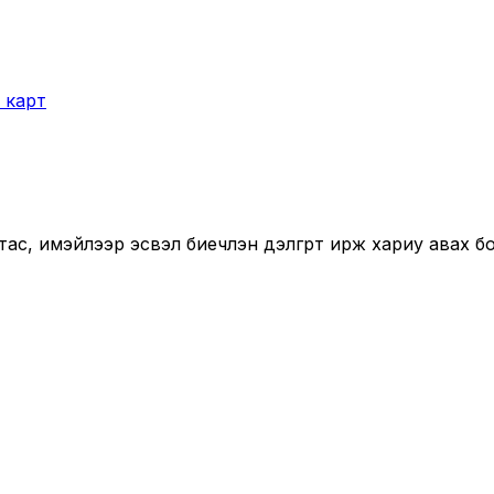
 карт
 утас, имэйлээр эсвэл биечлэн дэлгүүрт ирж хариу авах 