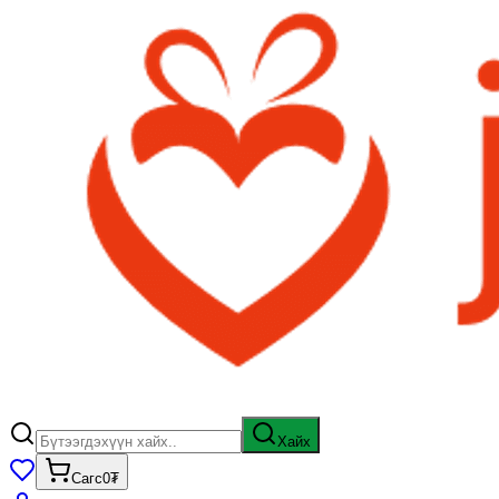
Хайх
Сагс
0₮