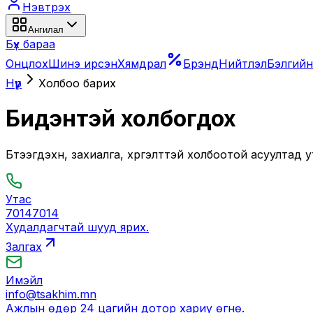
Нэвтрэх
Ангилал
Бүх бараа
Онцлох
Шинэ ирсэн
Хямдрал
Брэнд
Нийтлэл
Бэлгийн
Нүүр
Холбоо барих
Бидэнтэй холбогдох
Бүтээгдэхүүн, захиалга, хүргэлттэй холбоотой асуултад
Утас
70147014
Худалдагчтай шууд ярих.
Залгах
Имэйл
info@tsakhim.mn
Ажлын өдөр 24 цагийн дотор хариу өгнө.