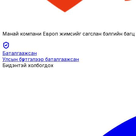
Манай компани Европ жимсийг сагслан бэлгийн багц бо
Баталгаажсан
Улсын бүртгэлээр баталгаажсан
Бидэнтэй холбогдох