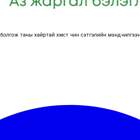
лгож таны хайртай хүмүүст чин сэтгэлийн мэндчилгээний