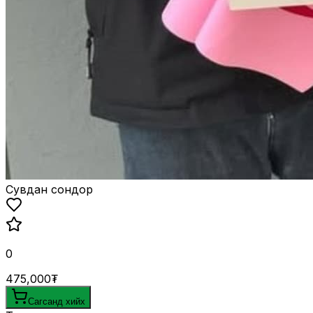
Сувдан сондор
0
475,000₮
Сагсанд хийх