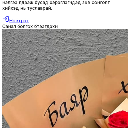
үнэлгээ үлдээж бусад хэрэглэгчдэд зөв сонголт
хийхэд нь туслаарай.
Нэвтрэх
Санал болгох бүтээгдэхүүн