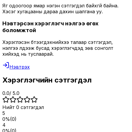
Яг одоогоор ямар нэгэн сэтгэгдэл байхгүй байна.
Хэсэг хугацааны дараа дахин шалгана уу.
Нэвтэрсэн хэрэглэгч үнэлгээ өгөх
боломжтой
Хэрэглэсэн бүтээгдэхүүнийхээ талаар сэтгэгдэл,
үнэлгээ үлдээж бусад хэрэглэгчдэд зөв сонголт
хийхэд нь туслаарай.
Нэвтрэх
Хэрэглэгчийн сэтгэгдэл
0.0
/ 5.0
Нийт
0
сэтгэгдэл
5
0
%
(
0
)
4
0
%
(
0
)