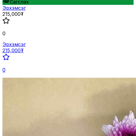
Сагслах
Эрхэмсэг
215,000₮
0
Эрхэмсэг
215,000₮
0