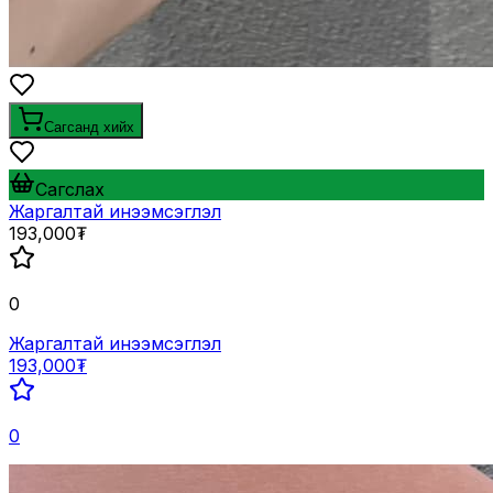
Сагсанд хийх
Сагслах
Жаргалтай инээмсэглэл
193,000₮
0
Жаргалтай инээмсэглэл
193,000₮
0