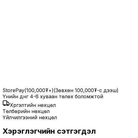
StorePay
(100,000₮+)
(Зөвхөн 100,000₮-с дээш)
Үнийн дүнг 4-6 хуваан төлөх боломжтой
Хүргэлтийн нөхцөл
Төлбөрийн нөхцөл
Үйлчилгээний нөхцөл
Хэрэглэгчийн сэтгэгдэл