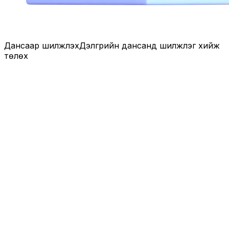
Дансаар шилжүүлэх
Дэлгүүрийн дансанд шилжүүлэг хийж
төлөх