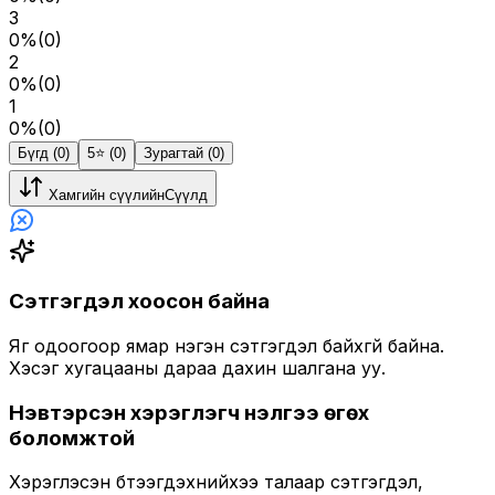
3
0
%
(
0
)
2
0
%
(
0
)
1
0
%
(
0
)
Бүгд (0)
5⭐️ (0)
Зурагтай (0)
Хамгийн сүүлийн
Сүүлд
Сэтгэгдэл хоосон байна
Яг одоогоор ямар нэгэн сэтгэгдэл байхгүй байна.
Хэсэг хугацааны дараа дахин шалгана уу.
Нэвтэрсэн хэрэглэгч үнэлгээ өгөх
боломжтой
Хэрэглэсэн бүтээгдэхүүнийхээ талаар сэтгэгдэл,