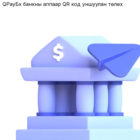
QPay
Бүх банкны аппаар QR код уншуулан төлөх