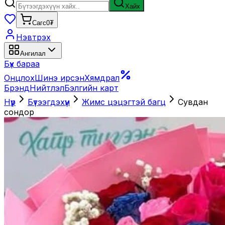
Хайх
Сагс
0₮
Нэвтрэх
Ангилал
Бүх бараа
Онцлох
Шинэ ирсэн
Хямдрал
Брэнд
Нийтлэл
Бэлгийн карт
Нүүр
Бүтээгдэхүүн
Жимс цэцэгтэй багц
Сувдан
сондор