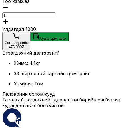
Тоо хэмжээ
Үлдэгдэл
1000
Худалдаж авах
Сагсанд хийх
475,000₮
Бүтээгдэхүүний дэлгэрэнгүй
Жимс: 4,1кг
33 ширхэгтэй сарнайн цоморлиг
Хэмжээ: Том
Төлбөрийн боломжууд
Та энэхүү бүтээгдэхүүнийг дараах төлбөрийн хэлбэрээр
худалдан авах боломжтой.