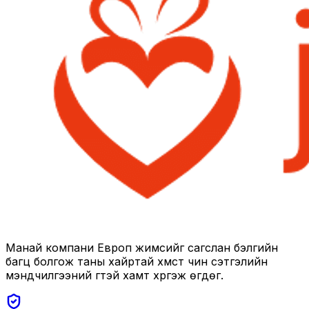
Манай компани Европ жимсийг сагслан бэлгийн
багц болгож таны хайртай хүмүүст чин сэтгэлийн
мэндчилгээний үгтэй хамт хүргэж өгдөг.