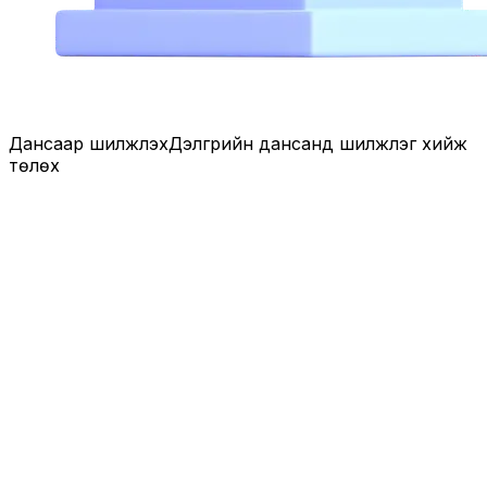
Дансаар шилжүүлэх
Дэлгүүрийн дансанд шилжүүлэг хийж
төлөх