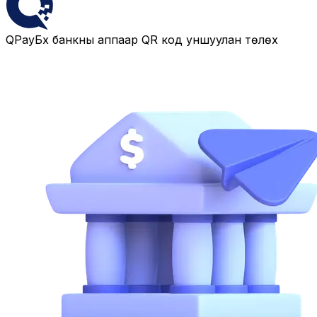
QPay
Бүх банкны аппаар QR код уншуулан төлөх