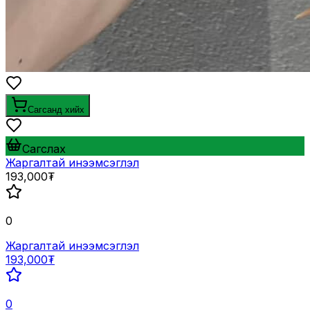
Сагсанд хийх
Сагслах
Жаргалтай инээмсэглэл
193,000₮
0
Жаргалтай инээмсэглэл
193,000₮
0