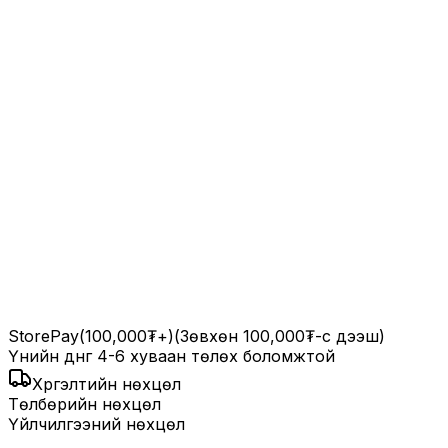
StorePay
(100,000₮+)
(Зөвхөн 100,000₮-с дээш)
Үнийн дүнг 4-6 хуваан төлөх боломжтой
Хүргэлтийн нөхцөл
Төлбөрийн нөхцөл
Үйлчилгээний нөхцөл