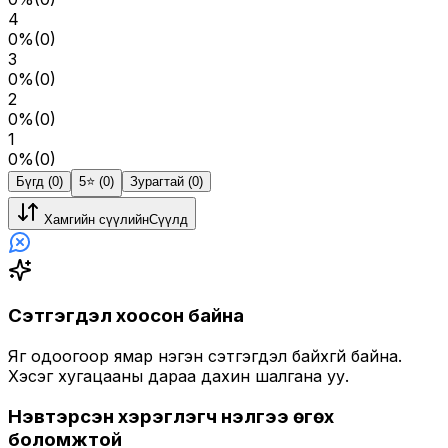
4
0
%
(
0
)
3
0
%
(
0
)
2
0
%
(
0
)
1
0
%
(
0
)
Бүгд (0)
5⭐️ (0)
Зурагтай (0)
Хамгийн сүүлийн
Сүүлд
Сэтгэгдэл хоосон байна
Яг одоогоор ямар нэгэн сэтгэгдэл байхгүй байна.
Хэсэг хугацааны дараа дахин шалгана уу.
Нэвтэрсэн хэрэглэгч үнэлгээ өгөх
боломжтой