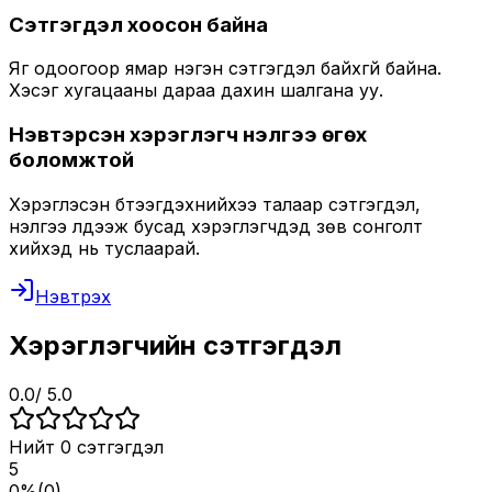
Сэтгэгдэл хоосон байна
Яг одоогоор ямар нэгэн сэтгэгдэл байхгүй байна.
Хэсэг хугацааны дараа дахин шалгана уу.
Нэвтэрсэн хэрэглэгч үнэлгээ өгөх
боломжтой
Хэрэглэсэн бүтээгдэхүүнийхээ талаар сэтгэгдэл,
үнэлгээ үлдээж бусад хэрэглэгчдэд зөв сонголт
хийхэд нь туслаарай.
Нэвтрэх
Хэрэглэгчийн сэтгэгдэл
0.0
/ 5.0
Нийт
0
сэтгэгдэл
5
0
%
(
0
)