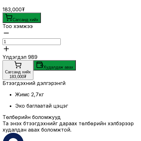
183,000₮
Сагсанд хийх
Тоо хэмжээ
Үлдэгдэл
989
Худалдаж авах
Сагсанд хийх
183,000₮
Бүтээгдэхүүний дэлгэрэнгүй
Жимс 2,7кг
Эко баглаатай цэцэг
Төлбөрийн боломжууд
Та энэхүү бүтээгдэхүүнийг дараах төлбөрийн хэлбэрээр
худалдан авах боломжтой.