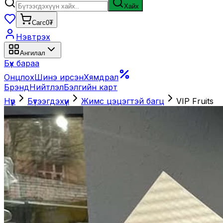
Хайх
Сагс
0₮
Нэвтрэх
Ангилал
Бүх бараа
Онцлох
Шинэ ирсэн
Хямдрал
Брэнд
Нийтлэл
Бэлгийн карт
Нүүр
Бүтээгдэхүүн
Жимс цэцэгтэй багц
VIP Fruits