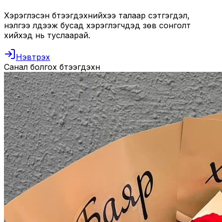
Хэрэглэсэн бүтээгдэхүүнийхээ талаар сэтгэгдэл,
үнэлгээ үлдээж бусад хэрэглэгчдэд зөв сонголт
хийхэд нь туслаарай.
Нэвтрэх
Санал болгох бүтээгдэхүүн