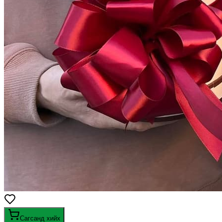
Сагсанд хийх