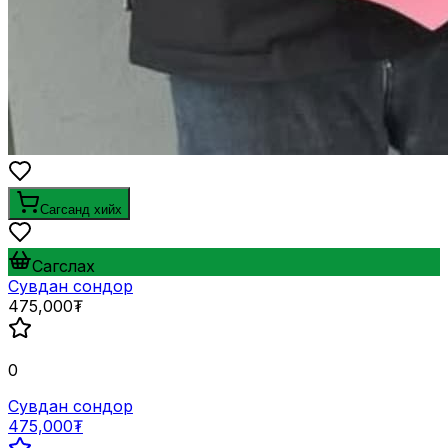
Сагсанд хийх
Сагслах
Сувдан сондор
475,000₮
0
Сувдан сондор
475,000₮