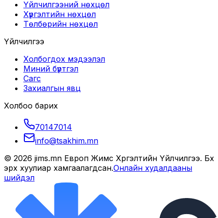
Үйлчилгээний нөхцөл
Хүргэлтийн нөхцөл
Төлбөрийн нөхцөл
Үйлчилгээ
Холбогдох мэдээлэл
Миний бүртгэл
Сагс
Захиалгын явц
Холбоо барих
70147014
info@tsakhim.mn
©
2026
jims.mn Европ Жимс Хүргэлтийн Үйлчилгээ
. Бүх
эрх хуулиар хамгаалагдсан.
Онлайн худалдааны
шийдэл