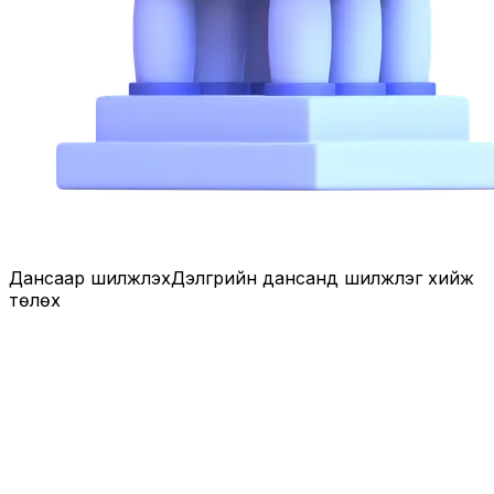
Дансаар шилжүүлэх
Дэлгүүрийн дансанд шилжүүлэг хийж
төлөх