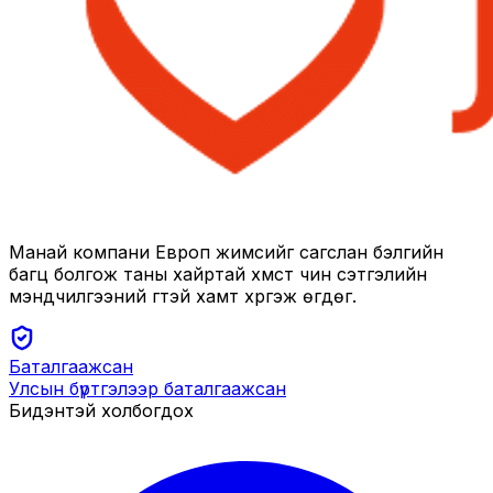
Манай компани Европ жимсийг сагслан бэлгийн
багц болгож таны хайртай хүмүүст чин сэтгэлийн
мэндчилгээний үгтэй хамт хүргэж өгдөг.
Баталгаажсан
Улсын бүртгэлээр баталгаажсан
Бидэнтэй холбогдох