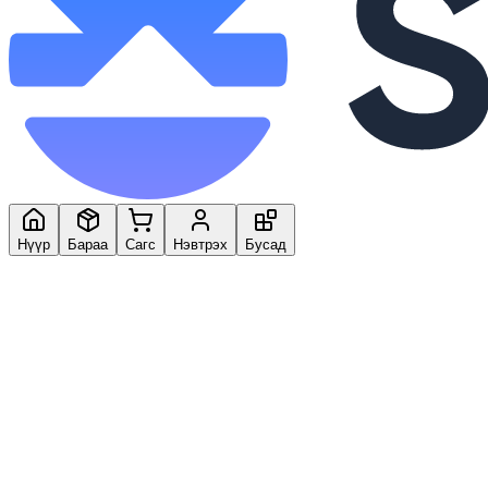
Нүүр
Бараа
Сагс
Нэвтрэх
Бусад