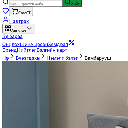
Хайх
Сагс
0₮
Нэвтрэх
Ангилал
Бүх бараа
Онцлох
Шинэ ирсэн
Хямдрал
Брэнд
Нийтлэл
Бэлгийн карт
Нүүр
Бүтээгдэхүүн
Нэмэлт бэлэг
Бамбарууш