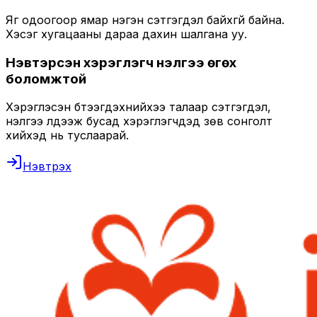
Яг одоогоор ямар нэгэн сэтгэгдэл байхгүй байна.
Хэсэг хугацааны дараа дахин шалгана уу.
Нэвтэрсэн хэрэглэгч үнэлгээ өгөх
боломжтой
Хэрэглэсэн бүтээгдэхүүнийхээ талаар сэтгэгдэл,
үнэлгээ үлдээж бусад хэрэглэгчдэд зөв сонголт
хийхэд нь туслаарай.
Нэвтрэх