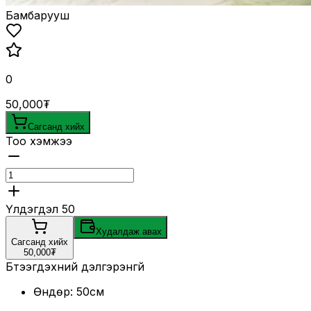
Бамбарууш
0
50,000₮
Сагсанд хийх
Тоо хэмжээ
Үлдэгдэл
50
Худалдаж авах
Сагсанд хийх
50,000₮
Бүтээгдэхүүний дэлгэрэнгүй
Өндөр: 50см