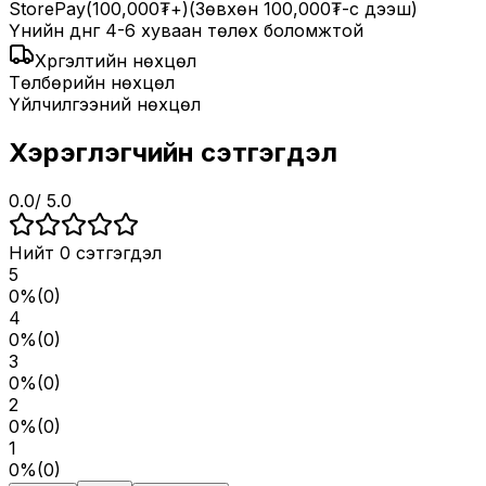
StorePay
(100,000₮+)
(Зөвхөн 100,000₮-с дээш)
Үнийн дүнг 4-6 хуваан төлөх боломжтой
Хүргэлтийн нөхцөл
Төлбөрийн нөхцөл
Үйлчилгээний нөхцөл
Хэрэглэгчийн сэтгэгдэл
0.0
/ 5.0
Нийт
0
сэтгэгдэл
5
0
%
(
0
)
4
0
%
(
0
)
3
0
%
(
0
)
2
0
%
(
0
)
1
0
%
(
0
)