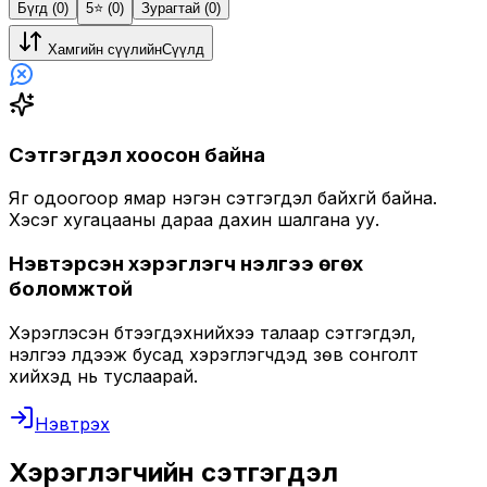
Бүгд (0)
5⭐️ (0)
Зурагтай (0)
Хамгийн сүүлийн
Сүүлд
Сэтгэгдэл хоосон байна
Яг одоогоор ямар нэгэн сэтгэгдэл байхгүй байна.
Хэсэг хугацааны дараа дахин шалгана уу.
Нэвтэрсэн хэрэглэгч үнэлгээ өгөх
боломжтой
Хэрэглэсэн бүтээгдэхүүнийхээ талаар сэтгэгдэл,
үнэлгээ үлдээж бусад хэрэглэгчдэд зөв сонголт
хийхэд нь туслаарай.
Нэвтрэх
Хэрэглэгчийн сэтгэгдэл