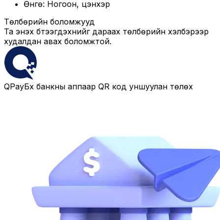
Өнгө: Ногоон, цэнхэр
Төлбөрийн боломжууд
Та энэхүү бүтээгдэхүүнийг дараах төлбөрийн хэлбэрээр
худалдан авах боломжтой.
QPay
Бүх банкны аппаар QR код уншуулан төлөх