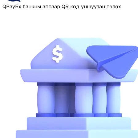
QPay
Бүх банкны аппаар QR код уншуулан төлөх