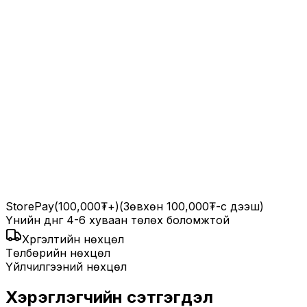
StorePay
(100,000₮+)
(Зөвхөн 100,000₮-с дээш)
Үнийн дүнг 4-6 хуваан төлөх боломжтой
Хүргэлтийн нөхцөл
Төлбөрийн нөхцөл
Үйлчилгээний нөхцөл
Хэрэглэгчийн сэтгэгдэл