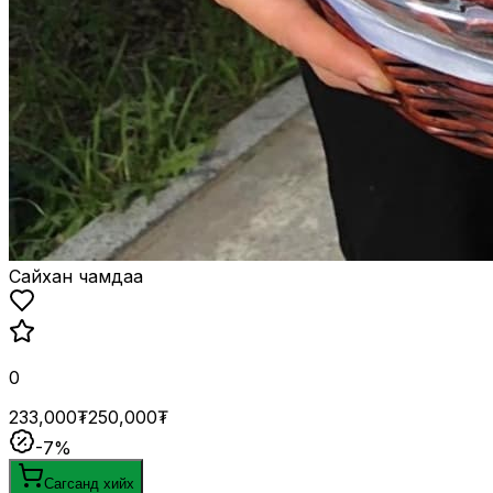
Сайхан чамдаа
0
233,000₮
250,000₮
-
7
%
Сагсанд хийх