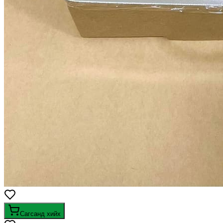
Сагсанд хийх