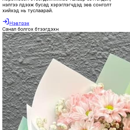
үнэлгээ үлдээж бусад хэрэглэгчдэд зөв сонголт
хийхэд нь туслаарай.
Нэвтрэх
Санал болгох бүтээгдэхүүн