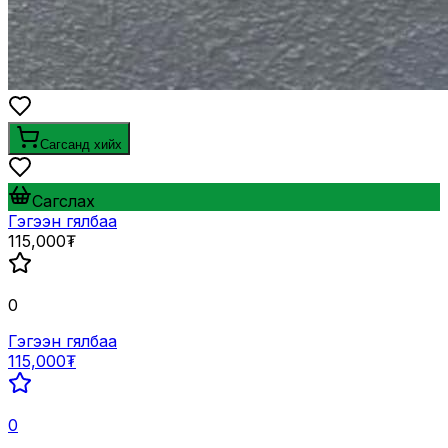
Сагсанд хийх
Сагслах
Гэгээн гялбаа
115,000₮
0
Гэгээн гялбаа
115,000₮
0