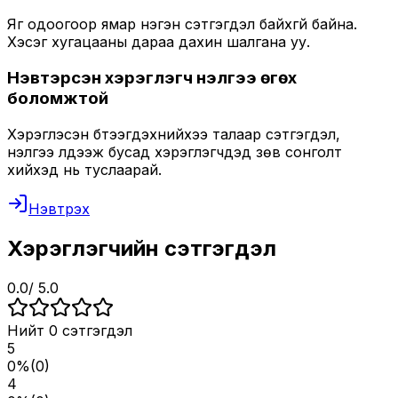
Яг одоогоор ямар нэгэн сэтгэгдэл байхгүй байна.
Хэсэг хугацааны дараа дахин шалгана уу.
Нэвтэрсэн хэрэглэгч үнэлгээ өгөх
боломжтой
Хэрэглэсэн бүтээгдэхүүнийхээ талаар сэтгэгдэл,
үнэлгээ үлдээж бусад хэрэглэгчдэд зөв сонголт
хийхэд нь туслаарай.
Нэвтрэх
Хэрэглэгчийн сэтгэгдэл
0.0
/ 5.0
Нийт
0
сэтгэгдэл
5
0
%
(
0
)
4