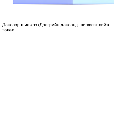
Дансаар шилжүүлэх
Дэлгүүрийн дансанд шилжүүлэг хийж
төлөх