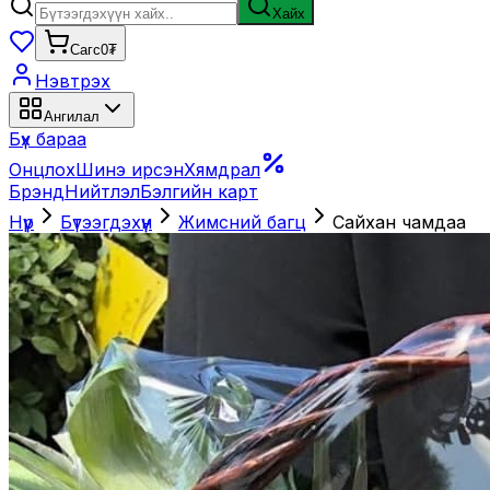
Хайх
Сагс
0₮
Нэвтрэх
Ангилал
Бүх бараа
Онцлох
Шинэ ирсэн
Хямдрал
Брэнд
Нийтлэл
Бэлгийн карт
Нүүр
Бүтээгдэхүүн
Жимсний багц
Сайхан чамдаа