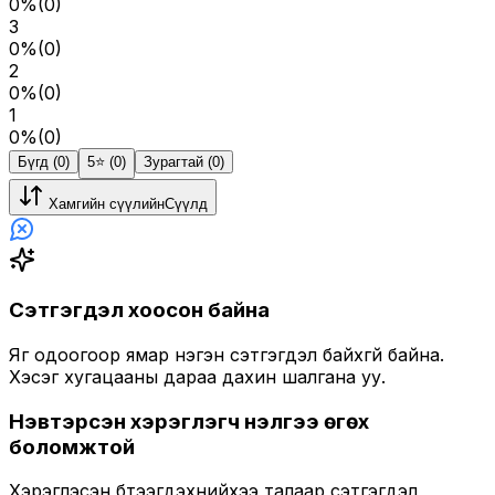
0
%
(
0
)
3
0
%
(
0
)
2
0
%
(
0
)
1
0
%
(
0
)
Бүгд (0)
5⭐️ (0)
Зурагтай (0)
Хамгийн сүүлийн
Сүүлд
Сэтгэгдэл хоосон байна
Яг одоогоор ямар нэгэн сэтгэгдэл байхгүй байна.
Хэсэг хугацааны дараа дахин шалгана уу.
Нэвтэрсэн хэрэглэгч үнэлгээ өгөх
боломжтой
Хэрэглэсэн бүтээгдэхүүнийхээ талаар сэтгэгдэл,