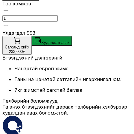
Тоо хэмжээ
Үлдэгдэл
993
Худалдаж авах
Сагсанд хийх
233,000₮
Бүтээгдэхүүний дэлгэрэнгүй
Чанартай европ жимс
Таны үнэ цэнэтэй сэтгэлийн илэрхийлэл юм.
7кг жимстэй сагстай баглаа
Төлбөрийн боломжууд
Та энэхүү бүтээгдэхүүнийг дараах төлбөрийн хэлбэрээр
худалдан авах боломжтой.