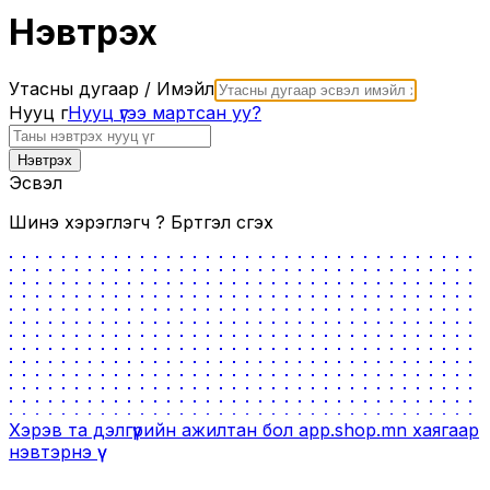
Нэвтрэх
Утасны дугаар / Имэйл
Нууц үг
Нууц үгээ мартсан уу?
Нэвтрэх
Эсвэл
Шинэ хэрэглэгч үү?
Бүртгэл үүсгэх
Хэрэв та дэлгүүрийн ажилтан бол
app.shop.mn
хаягаар
нэвтэрнэ үү