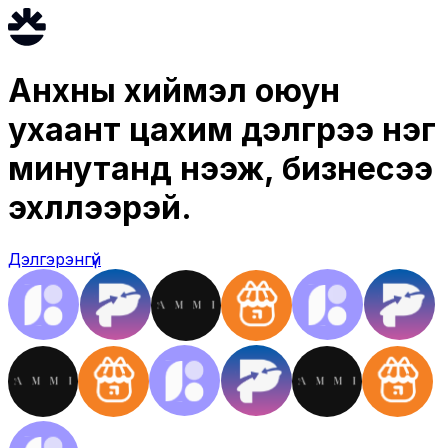
Анхны хиймэл оюун
ухаант цахим дэлгүүрээ нэг
минутанд нээж, бизнесээ
эхлүүлээрэй.
Дэлгэрэнгүй