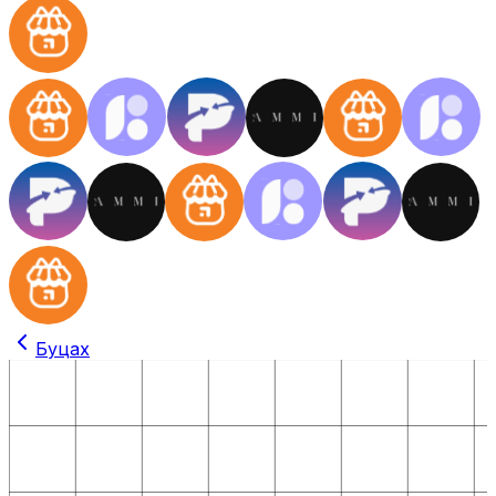
Буцах